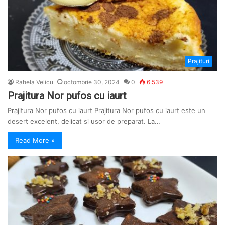
Prajituri
Rahela Velicu
octombrie 30, 2024
0
6.539
Prajitura Nor pufos cu iaurt
Prajitura Nor pufos cu iaurt Prajitura Nor pufos cu iaurt este un
desert excelent, delicat si usor de preparat. La…
Read More »