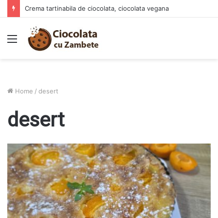
Prajitura Ananas Summer – deliciul racoritor al verii
Menu
Home
/
desert
desert