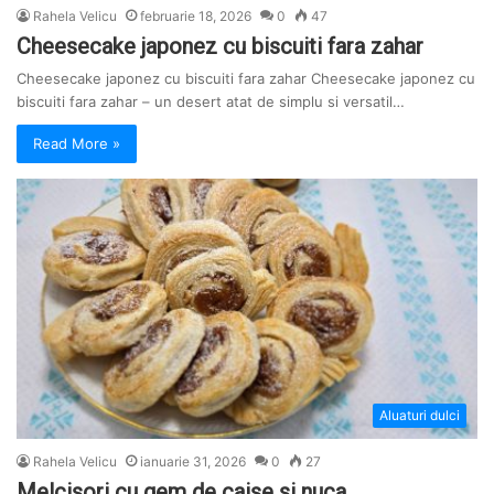
Rahela Velicu
februarie 18, 2026
0
47
Cheesecake japonez cu biscuiti fara zahar
Cheesecake japonez cu biscuiti fara zahar Cheesecake japonez cu
biscuiti fara zahar – un desert atat de simplu si versatil…
Read More »
Aluaturi dulci
Rahela Velicu
ianuarie 31, 2026
0
27
Melcisori cu gem de caise si nuca