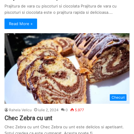
Prajitura de vara cu piscoturi si ciocolata Prajitura de vara cu
piscoturi si ciocolata este o prajitura rapida si delicioasa.…
Read More »
Checuri
Rahela Velicu
iulie 2, 2024
0
5.977
Chec Zebra cu unt
Chec Zebra cu unt Chec Zebra cu unt este delicios si apetisant.
Sotul credea ca este cumparat. Acesta poate fi…