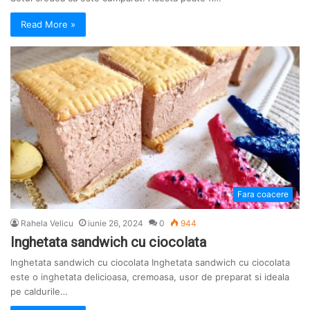
Read More »
Fara coacere
Rahela Velicu
iunie 26, 2024
0
944
Inghetata sandwich cu ciocolata
Inghetata sandwich cu ciocolata Inghetata sandwich cu ciocolata
este o inghetata delicioasa, cremoasa, usor de preparat si ideala
pe caldurile…