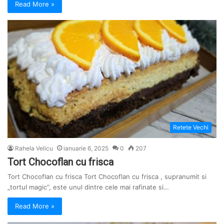
Read More »
Retete Vechi
Rahela Velicu
ianuarie 6, 2025
0
207
Tort Chocoflan cu frisca
Tort Chocoflan cu frisca Tort Chocoflan cu frisca , supranumit si
„tortul magic”, este unul dintre cele mai rafinate si…
Read More »