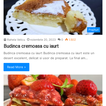
Prajituri
Rahela Velicu
noiembrie 20, 2023
0
1.502
Budinca cremoasa cu iaurt
Budinca cremoasa cu iaurt Budinca cremoasa cu iaurt este un
desert excelent, delicat si usor de preparat. La final am…
Read More »