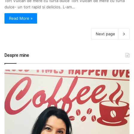
Tort Vulcan de mere cu turta dulce Tort Vulcan de mere cu turta
dulce- un tort rapid si delicios. L-am…
Read More »
Next page
Despre mine