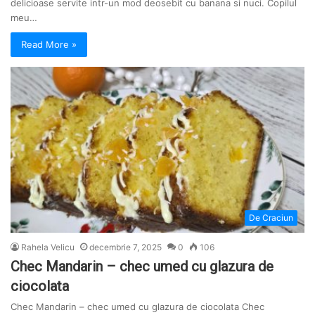
delicioase servite intr-un mod deosebit cu banana si nuci. Copilul
meu…
Read More »
De Craciun
Rahela Velicu
decembrie 7, 2025
0
106
Chec Mandarin – chec umed cu glazura de
ciocolata
Chec Mandarin – chec umed cu glazura de ciocolata Chec