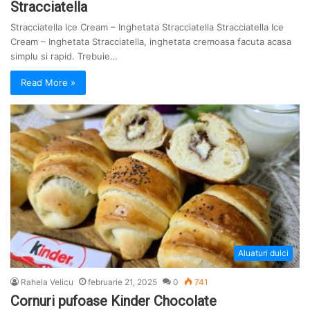
Stracciatella
Stracciatella Ice Cream – Inghetata Stracciatella Stracciatella Ice
Cream – Inghetata Stracciatella, inghetata cremoasa facuta acasa
simplu si rapid. Trebuie…
Read More »
Aluaturi dulci
Rahela Velicu
februarie 21, 2025
0
741
Cornuri pufoase Kinder Chocolate