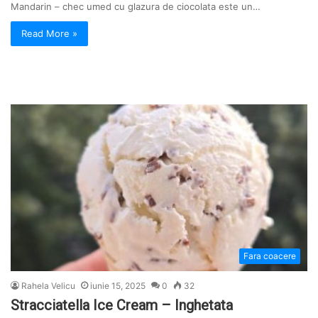
Mandarin – chec umed cu glazura de ciocolata este un…
Read More »
Fara coacere
Rahela Velicu
iunie 15, 2025
0
32
Stracciatella Ice Cream – Inghetata