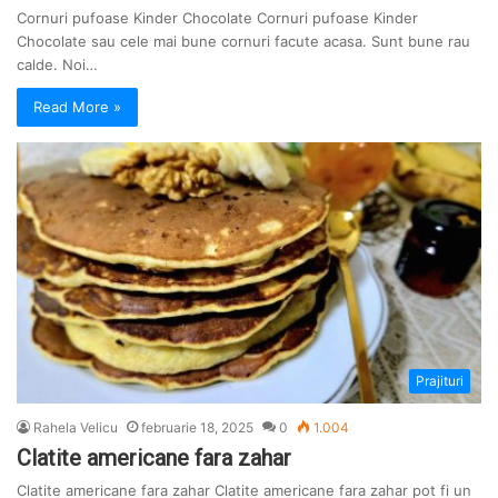
Cornuri pufoase Kinder Chocolate Cornuri pufoase Kinder
Chocolate sau cele mai bune cornuri facute acasa. Sunt bune rau
calde. Noi…
Read More »
Prajituri
Rahela Velicu
februarie 18, 2025
0
1.004
Clatite americane fara zahar
Clatite americane fara zahar Clatite americane fara zahar pot fi un