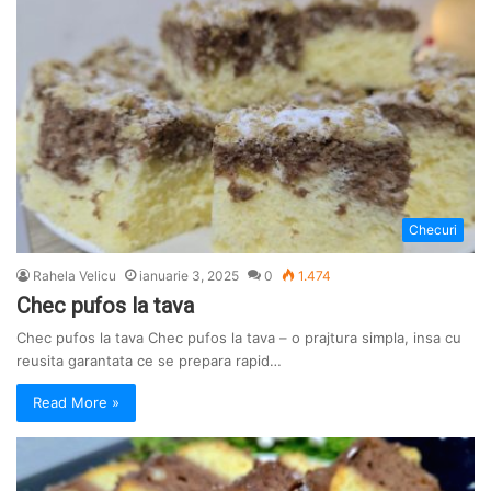
Checuri
Rahela Velicu
ianuarie 3, 2025
0
1.474
Chec pufos la tava
Chec pufos la tava Chec pufos la tava – o prajtura simpla, insa cu
reusita garantata ce se prepara rapid…
Read More »