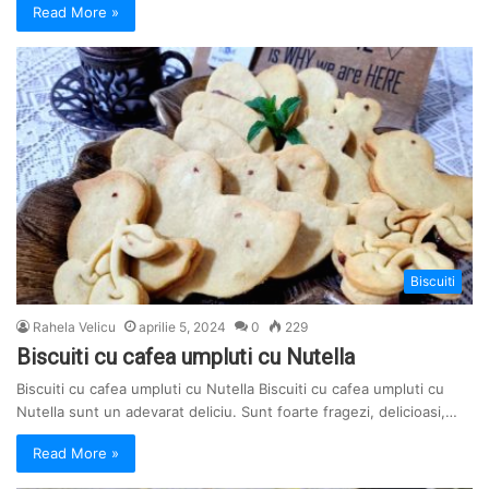
Read More »
Biscuiti
Rahela Velicu
aprilie 5, 2024
0
229
Biscuiti cu cafea umpluti cu Nutella
Biscuiti cu cafea umpluti cu Nutella Biscuiti cu cafea umpluti cu
Nutella sunt un adevarat deliciu. Sunt foarte fragezi, delicioasi,…
Read More »