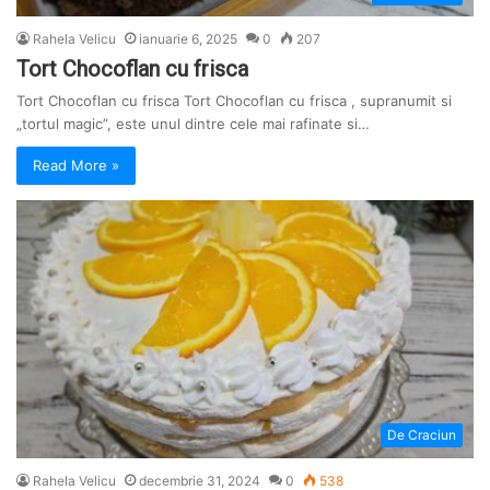
Rahela Velicu
ianuarie 6, 2025
0
207
Tort Chocoflan cu frisca
Tort Chocoflan cu frisca Tort Chocoflan cu frisca , supranumit si
„tortul magic”, este unul dintre cele mai rafinate si…
Read More »
De Craciun
Rahela Velicu
decembrie 31, 2024
0
538