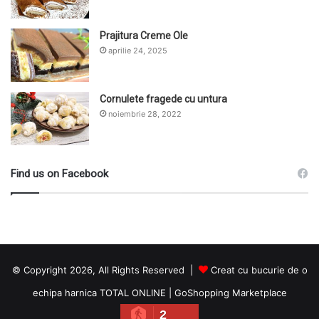
Prajitura Creme Ole
aprilie 24, 2025
Cornulete fragede cu untura
noiembrie 28, 2022
Find us on Facebook
© Copyright 2026, All Rights Reserved |
Creat cu bucurie de o
echipa harnica TOTAL ONLINE
|
GoShopping Marketplace
2