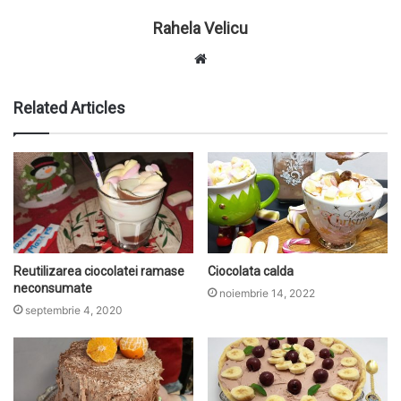
Rahela Velicu
W
e
b
Related Articles
s
i
t
e
Reutilizarea ciocolatei ramase
Ciocolata calda
neconsumate
noiembrie 14, 2022
septembrie 4, 2020