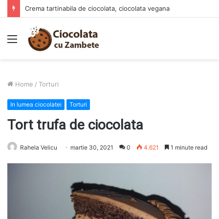
Crema tartinabila de ciocolata, ciocolata vegana
Menu
Home
/
Torturi
In lumea ciocolatei
Torturi
Tort trufa de ciocolata
Rahela Velicu
martie 30, 2021
0
4.621
1 minute read