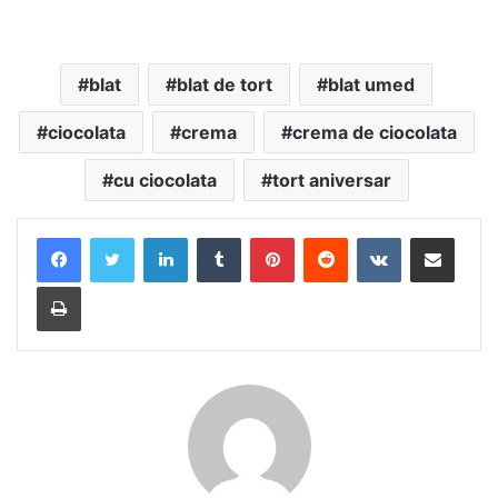
blat
blat de tort
blat umed
ciocolata
crema
crema de ciocolata
cu ciocolata
tort aniversar
LinkedIn
Tumblr
Pinterest
Reddit
VKontakte
Share via Email
Print