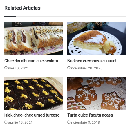
b
Related Articles
s
i
t
e
Chec din albusuri cu ciocolata
Budinca cremoasa cu iaurt
mai 13, 2021
noiembrie 20, 2023
islak chec- chec umed turcesc
Turta dulce facuta acasa
aprilie 18, 2021
noiembrie 9, 2019