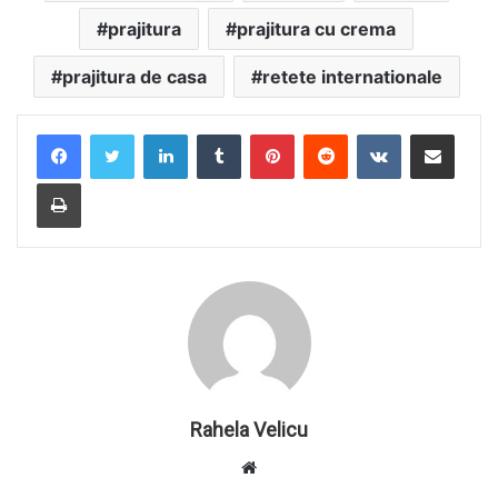
prajitura
prajitura cu crema
prajitura de casa
retete internationale
LinkedIn
Tumblr
Pinterest
Reddit
VKontakte
Share via Email
Print
Rahela Velicu
W
e