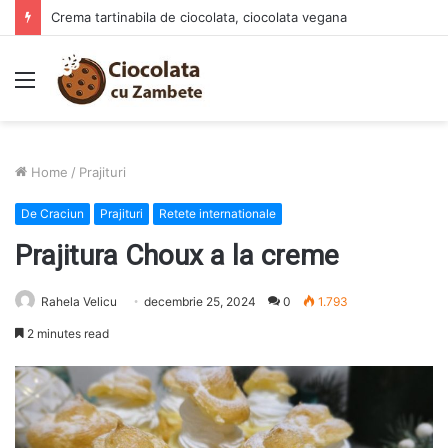
Prajitura Ananas Summer – deliciul racoritor al verii
Menu
Home
/
Prajituri
De Craciun
Prajituri
Retete internationale
Prajitura Choux a la creme
Rahela Velicu
decembrie 25, 2024
0
1.793
2 minutes read