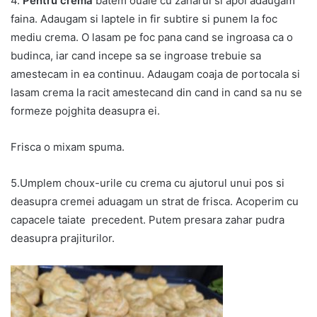
4.
Pentru crema
batem ouale cu zaharul si apoi adaugam
faina. Adaugam si laptele in fir subtire si punem la foc
mediu crema. O lasam pe foc pana cand se ingroasa ca o
budinca, iar cand incepe sa se ingroase trebuie sa
amestecam in ea continuu. Adaugam coaja de portocala si
lasam crema la racit amestecand din cand in cand sa nu se
formeze pojghita deasupra ei.
Frisca o mixam spuma.
5.Umplem choux-urile cu crema cu ajutorul unui pos si
deasupra cremei aduagam un strat de frisca. Acoperim cu
capacele taiate precedent. Putem presara zahar pudra
deasupra prajiturilor.