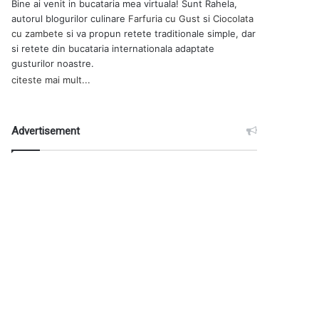
Bine ai venit in bucataria mea virtuala! Sunt Rahela,
autorul blogurilor culinare
Farfuria cu Gust
si
Ciocolata
cu zambete
si va propun retete traditionale simple, dar
si retete din bucataria internationala adaptate
gusturilor noastre.
citeste mai mult...
Advertisement