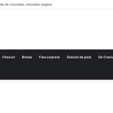
ila de ciocolata, ciocolata vegana
Checuri
Briose
Fara coacere
Dulciuri de post
De Craci