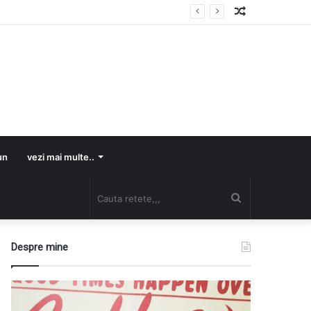
Random
Article
un
vezi mai multe..
Cauta
retete,,,
Despre mine