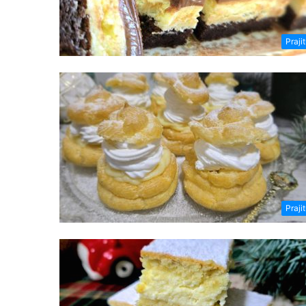
Prajit
Prajit