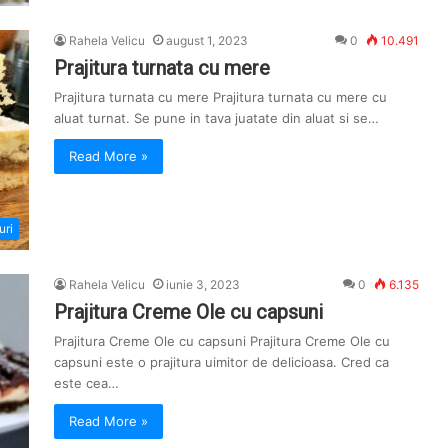
Rahela Velicu
august 1, 2023
0
10.491
Prajitura turnata cu mere
Prajitura turnata cu mere Prajitura turnata cu mere cu
aluat turnat. Se pune in tava juatate din aluat si se…
Read More »
uri
Rahela Velicu
iunie 3, 2023
0
6.135
Prajitura Creme Ole cu capsuni
Prajitura Creme Ole cu capsuni Prajitura Creme Ole cu
capsuni este o prajitura uimitor de delicioasa. Cred ca
este cea…
Read More »