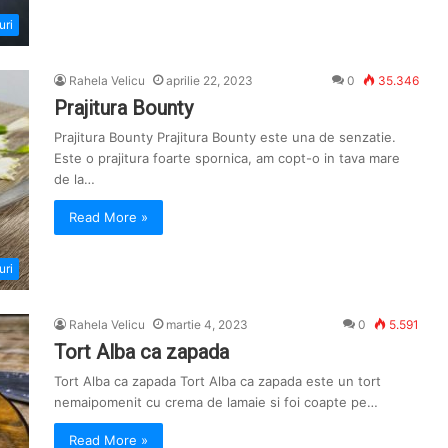
uri
Rahela Velicu
aprilie 22, 2023
0
35.346
Prajitura Bounty
Prajitura Bounty Prajitura Bounty este una de senzatie.
Este o prajitura foarte spornica, am copt-o in tava mare
de la…
Read More »
uri
Rahela Velicu
martie 4, 2023
0
5.591
Tort Alba ca zapada
Tort Alba ca zapada Tort Alba ca zapada este un tort
nemaipomenit cu crema de lamaie si foi coapte pe…
Read More »