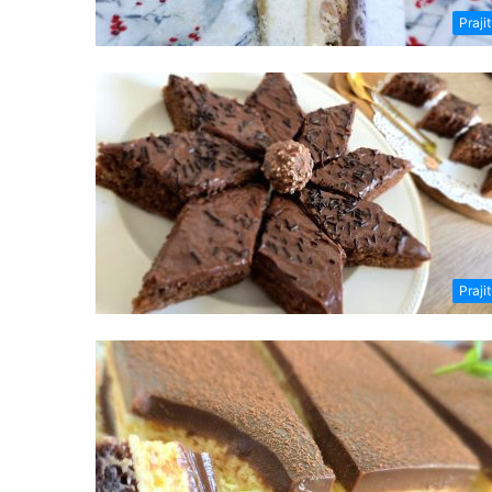
Prajit
Prajit