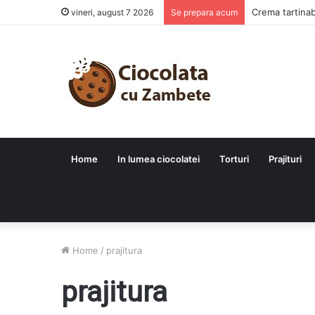
Crema tartinab
vineri, august 7 2026
Se prepara acum
Home
In lumea ciocolatei
Torturi
Prajituri
Home
/
prajitura
prajitura