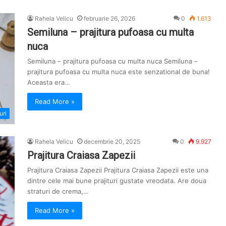
Rahela Velicu
februarie 26, 2026
0
1.613
Semiluna – prajitura pufoasa cu multa
nuca
Semiluna – prajitura pufoasa cu multa nuca Semiluna –
prajitura pufoasa cu multa nuca este senzational de buna!
Aceasta era…
Read More »
uri
Rahela Velicu
decembrie 20, 2025
0
9.927
Prajitura Craiasa Zapezii
Prajitura Craiasa Zapezii Prajitura Craiasa Zapezii este una
dintre cele mai bune prajituri gustate vreodata. Are doua
straturi de crema,…
Read More »