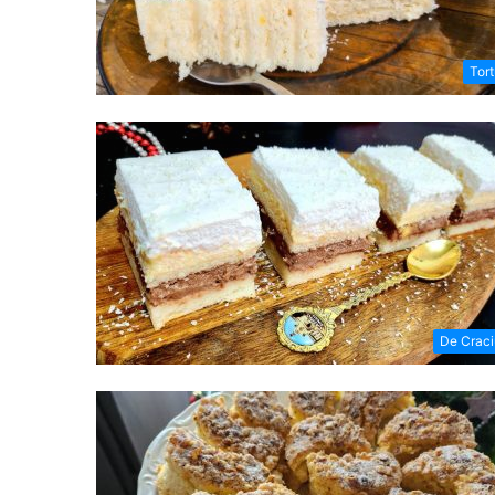
Tort
De Crac