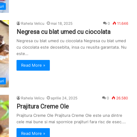
uri
Rahela Velicu
mai 18, 2025
0
11.646
Negresa cu blat umed cu ciocolata
Negresa cu blat umed cu ciocolata Negresa cu blat umed
cu ciocolata este deosebita, insa cu reusita garantata. Nu
este…
Read More »
uri
Rahela Velicu
aprilie 24, 2025
0
26.580
Prajitura Creme Ole
Prajitura Creme Ole Prajitura Creme Ole este una dintre
cele mai bune si mai spornice prajituri fara risc de esec.…
Read More »