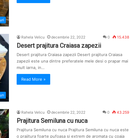
uri
Rahela Velicu
decembrie 22, 2022
0
15.438
Desert prajitura Craiasa zapezii
Desert prajitura Craiasa zapezii Desert prajitura Craiasa
zapezii este una dintre preferatele mele desi o prapar mai
mult iarna, in…
Read More »
iun
Rahela Velicu
decembrie 22, 2022
0
43.259
Prajitura Semiluna cu nuca
Prajitura Semiluna cu nuca Prajitura Semiluna cu nuca este
o prajitura foarte pufoasa si extrem de aromata cu coaja