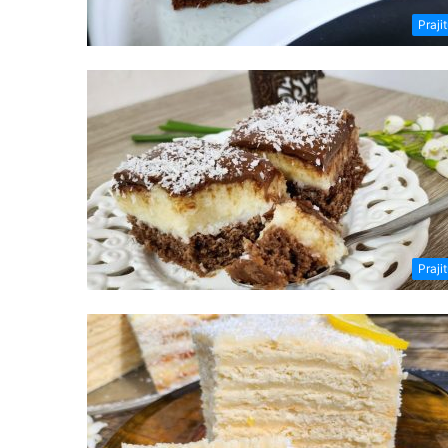
Prajit
Prajit