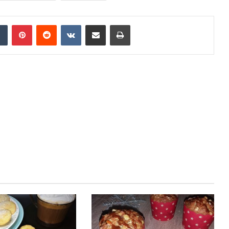
Tumblr
Pinterest
Reddit
VKontakte
Share via Email
Print