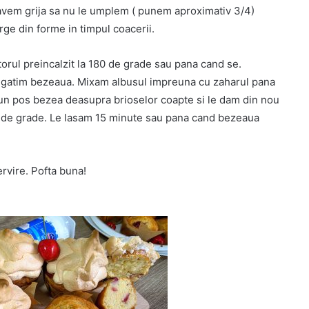
 avem grija sa nu le umplem ( punem aproximativ 3/4)
rge din forme in timpul coacerii.
rul preincalzit la 180 de grade sau pana cand se.
regatim bezeaua. Mixam albusul impreuna cu zaharul pana
 un pos bezea deasupra brioselor coapte si le dam din nou
0 de grade. Le lasam 15 minute sau pana cand bezeaua
rvire. Pofta buna!