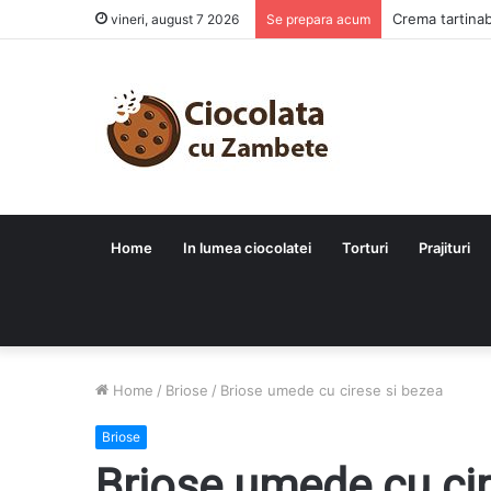
Crema tartinab
vineri, august 7 2026
Se prepara acum
Home
In lumea ciocolatei
Torturi
Prajituri
Home
/
Briose
/
Briose umede cu cirese si bezea
Briose
Briose umede cu cir