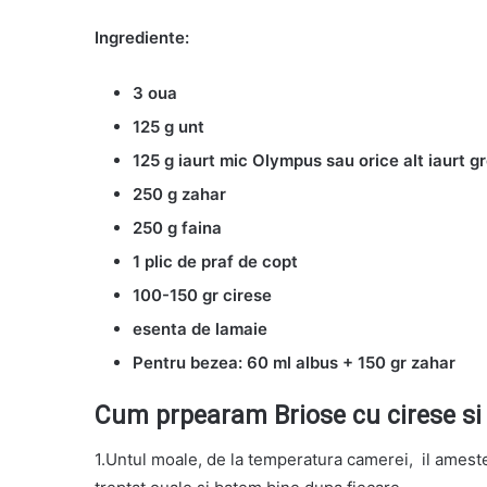
Ingrediente:
3 oua
125 g unt
125 g iaurt mic Olympus sau orice alt iaurt g
250 g zahar
250 g faina
1 plic de praf de copt
100-150 gr cirese
esenta de lamaie
Pentru bezea: 60 ml albus + 150 gr zahar
Cum prpearam Briose cu cirese si 
1.Untul moale, de la temperatura camerei, il amest