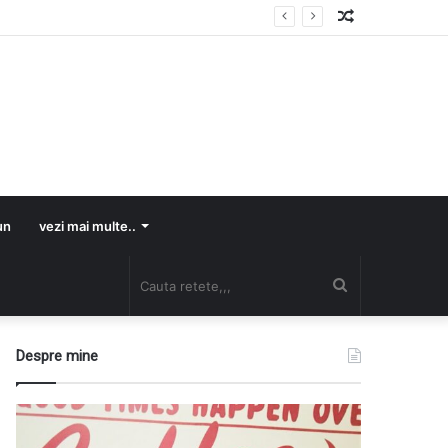
Random
Article
un
vezi mai multe..
Cauta
retete,,,
Despre mine