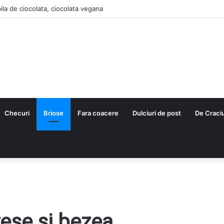
ila de ciocolata, ciocolata vegana
Checuri
Briose
Fara coacere
Dulciuri de post
De Craci
ese si bezea