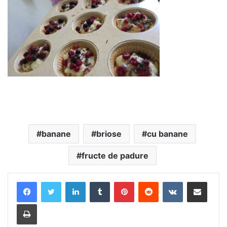
banane
briose
cu banane
fructe de padure
LinkedIn
Tumblr
Pinterest
Reddit
VKontakte
Share via Email
Print