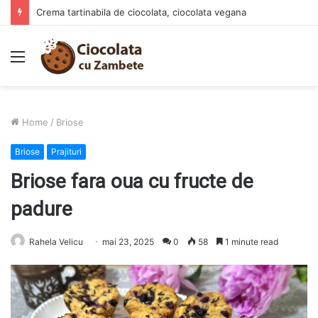
Crema tartinabila de ciocolata, ciocolata vegana
Menu
Home
/
Briose
Briose
Prajituri
Briose fara oua cu fructe de
padure
Rahela Velicu
mai 23, 2025
0
58
1 minute read