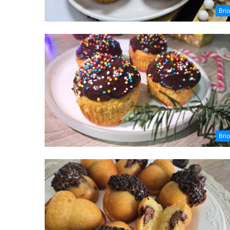
Bri
Bri