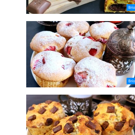
Bri
Bri