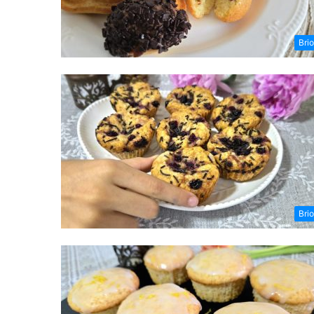
Bri
Bri