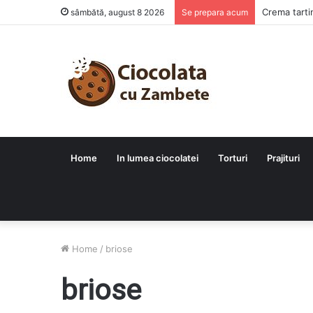
Crema tarti
sâmbătă, august 8 2026
Se prepara acum
Home
In lumea ciocolatei
Torturi
Prajituri
Home
/
briose
briose