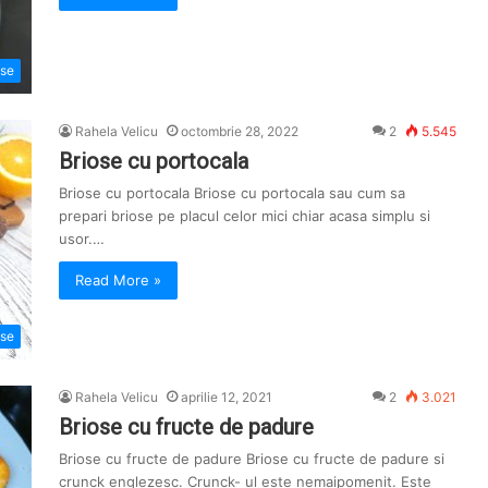
ose
Rahela Velicu
octombrie 28, 2022
2
5.545
Briose cu portocala
Briose cu portocala Briose cu portocala sau cum sa
prepari briose pe placul celor mici chiar acasa simplu si
usor.…
Read More »
ose
Rahela Velicu
aprilie 12, 2021
2
3.021
Briose cu fructe de padure
Briose cu fructe de padure Briose cu fructe de padure si
crunck englezesc. Crunck- ul este nemaipomenit. Este