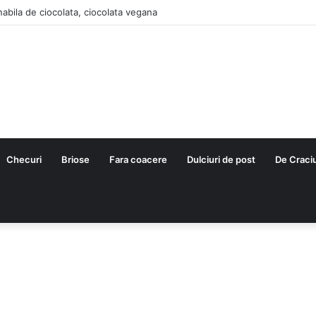
nabila de ciocolata, ciocolata vegana
Checuri
Briose
Fara coacere
Dulciuri de post
De Craci