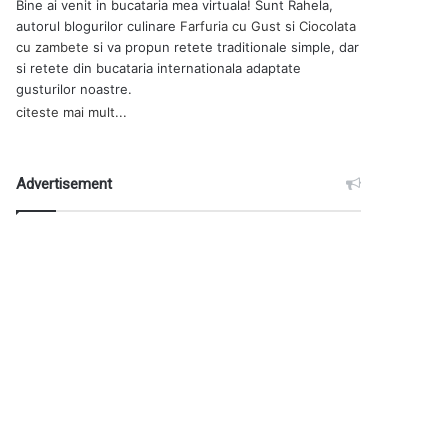
Bine ai venit in bucataria mea virtuala! Sunt Rahela,
autorul blogurilor culinare
Farfuria cu Gust
si
Ciocolata
cu zambete
si va propun retete traditionale simple, dar
si retete din bucataria internationala adaptate
gusturilor noastre.
citeste mai mult...
Advertisement