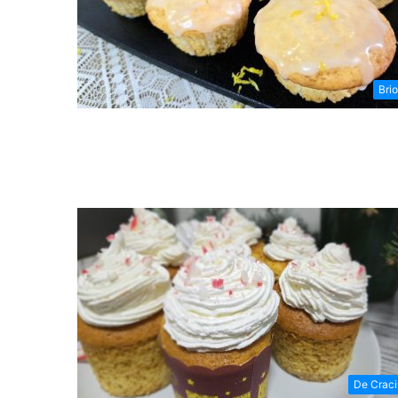
Bri
De Crac