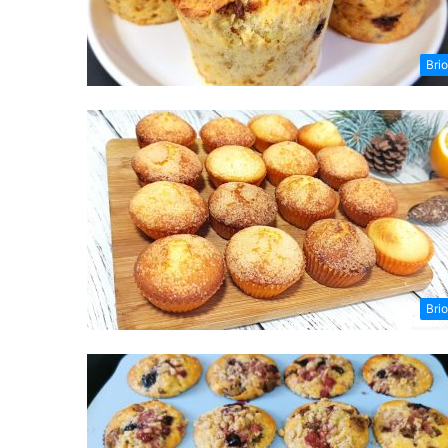
Bri
Bri