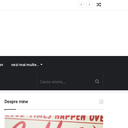
Random
Article
un
vezi mai multe..
Cauta
retete,,,
Despre mine