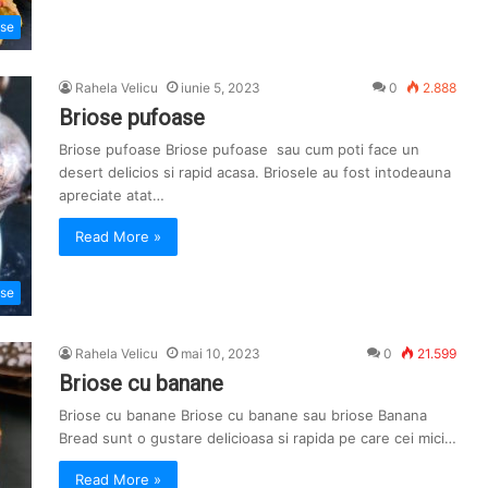
ose
Rahela Velicu
iunie 5, 2023
0
2.888
Briose pufoase
Briose pufoase Briose pufoase sau cum poti face un
desert delicios si rapid acasa. Briosele au fost intodeauna
apreciate atat…
Read More »
ose
Rahela Velicu
mai 10, 2023
0
21.599
Briose cu banane
Briose cu banane Briose cu banane sau briose Banana
Bread sunt o gustare delicioasa si rapida pe care cei mici…
Read More »