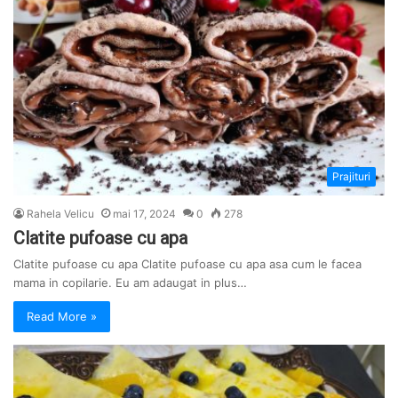
Prajituri
Rahela Velicu
mai 17, 2024
0
278
Clatite pufoase cu apa
Clatite pufoase cu apa Clatite pufoase cu apa asa cum le facea
mama in copilarie. Eu am adaugat in plus…
Read More »