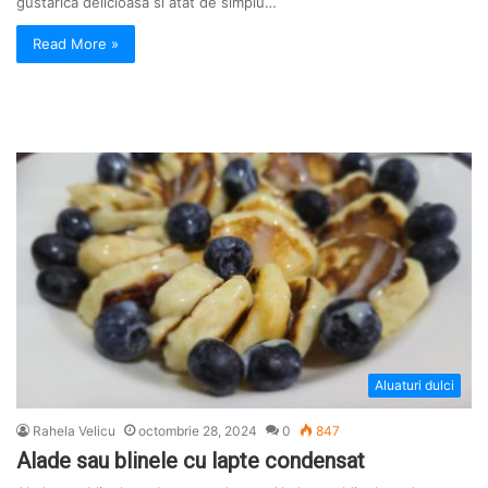
gustarica delicioasa si atat de simplu…
Read More »
Aluaturi dulci
Rahela Velicu
octombrie 28, 2024
0
847
Alade sau blinele cu lapte condensat