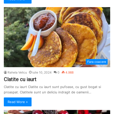
Fara coacere
Rahela Velicu
iulie 10, 2024
0
4.988
Clatite cu iaurt
Clatite cu iaurt Clatite cu iaurt sunt pufoase, cu gust bogat si
proaspat. Clatitele sunt un deliciu indragit de oamenii…
Read More »