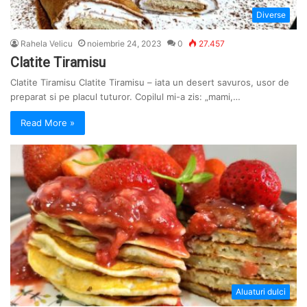
Diverse
Rahela Velicu
noiembrie 24, 2023
0
27.457
Clatite Tiramisu
Clatite Tiramisu Clatite Tiramisu – iata un desert savuros, usor de
preparat si pe placul tuturor. Copilul mi-a zis: „mami,…
Read More »
Aluaturi dulci