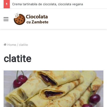
Prajitura Ananas Summer – deliciul racoritor al verii
Menu
Home
/
clatite
clatite