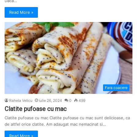
Daca…
Read More »
Fara coacere
Rahela Velicu
iulie 26, 2024
0
499
Clatite pufoase cu mac
Clatite pufoase cu mac Clatite pufoase cu mac sunt delicioase, ca
de altfel orice clatite. Am adaugat mac nemacinat si…
Read More »