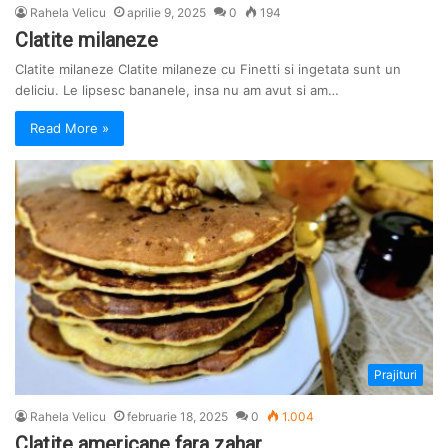
Rahela Velicu
aprilie 9, 2025
0
194
Clatite milaneze
Clatite milaneze Clatite milaneze cu Finetti si ingetata sunt un
deliciu. Le lipsesc bananele, insa nu am avut si am…
Read More »
Prajituri
Rahela Velicu
februarie 18, 2025
0
1.004
Clatite americane fara zahar