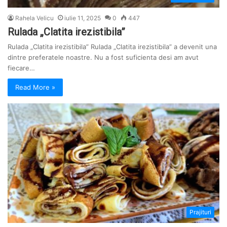
Rahela Velicu
iulie 11, 2025
0
447
Rulada „Clatita irezistibila”
Rulada „Clatita irezistibila” Rulada „Clatita irezistibila” a devenit una
dintre preferatele noastre. Nu a fost suficienta desi am avut
fiecare…
Read More »
Prajituri