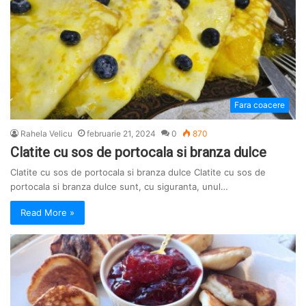
Fara coacere
Rahela Velicu
februarie 21, 2024
0
870
Clatite cu sos de portocala si branza dulce
Clatite cu sos de portocala si branza dulce Clatite cu sos de
portocala si branza dulce sunt, cu siguranta, unul…
Read More »