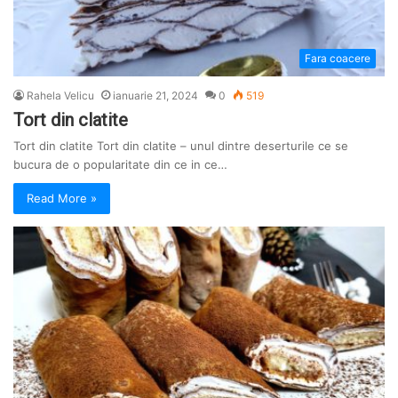
Fara coacere
Rahela Velicu
ianuarie 21, 2024
0
519
Tort din clatite
Tort din clatite Tort din clatite – unul dintre deserturile ce se
bucura de o popularitate din ce in ce…
Read More »