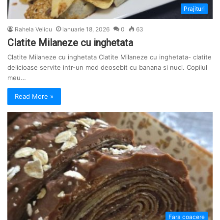
Prajituri
Rahela Velicu
ianuarie 18, 2026
0
63
Clatite Milaneze cu inghetata
Clatite Milaneze cu inghetata Clatite Milaneze cu inghetata- clatite
delicioase servite intr-un mod deosebit cu banana si nuci. Copilul
meu…
Read More »
Fara coacere