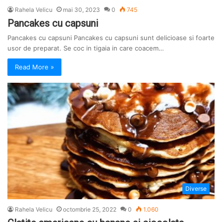
Rahela Velicu
mai 30, 2023
0
745
Pancakes cu capsuni
Pancakes cu capsuni Pancakes cu capsuni sunt delicioase si foarte
usor de preparat. Se coc in tigaia in care coacem…
Read More »
Diverse
Rahela Velicu
octombrie 25, 2022
0
1.060