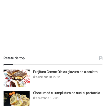
Retete de top
Prajitura Creme Ole cu glazura de ciocolata
noiembrie 10, 2022
Chec umed cu umplutura de nuci si portocala
decembrie 6, 2020