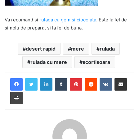
Va recomand si
rulada cu gem si ciocolata
. Este la fel de
simplu de preparat si la fel de buna.
desert rapid
mere
rulada
rulada cu mere
scortisoara
LinkedIn
Tumblr
Pinterest
Reddit
VKontakte
Share via Email
Print