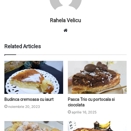
Rahela Velicu
W
e
b
Related Articles
s
i
t
e
Budinca cremoasa cu iaurt
Pasca Trio cu portocala si
ciocolata
noiembrie 20, 2023
aprilie 16, 2025