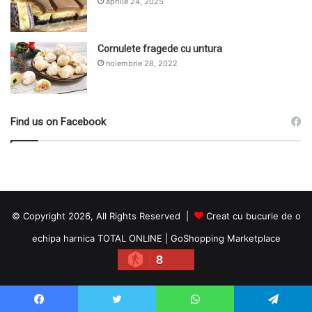
aprilie 24, 2025
Cornulete fragede cu untura
noiembrie 28, 2022
Find us on Facebook
© Copyright 2026, All Rights Reserved |
Creat cu bucurie de o
echipa harnica TOTAL ONLINE
|
GoShopping Marketplace
8