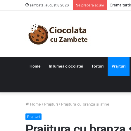
Crema tarti
sâmbătă, august 8 2026
Se prepara acum
Home
In lumea ciocolatei
Torturi
Prajituri
Home
/
Prajituri
/
Prajitura cu branza si afine
Prajituri
Prajitura cu branza 