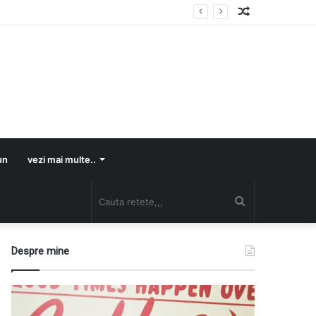
Random
Article
un
vezi mai multe..
Cauta
retete,,,
Despre mine