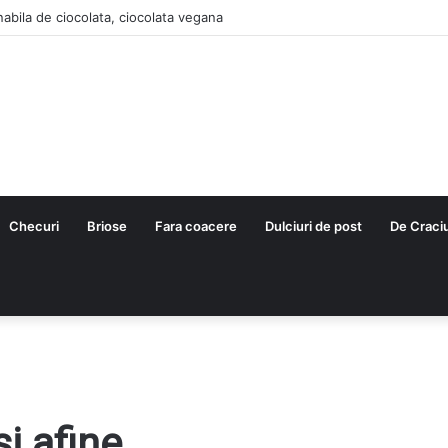
nabila de ciocolata, ciocolata vegana
Checuri
Briose
Fara coacere
Dulciuri de post
De Craci
si afine