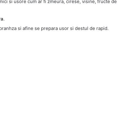
 mici si usore cum ar fi zmeura, cirese, visine, fructe de
ra
.
 branhza si afine se prepara usor si destul de rapid.