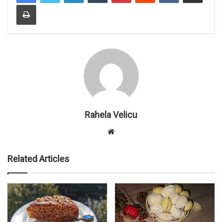
Print
Rahela Velicu
W
e
b
Related Articles
s
i
t
e