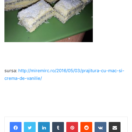
sursa:
http://miremirc.ro/2016/05/03/prajitura-cu-mac-si-
crema-de-vanilie/
LinkedIn
Tumblr
Pinterest
Reddit
VKontakte
Share via Email