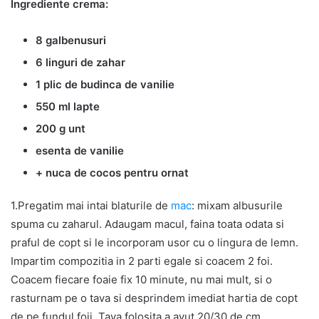
Ingrediente crema:
8 galbenusuri
6 linguri de zahar
1 plic de budinca de vanilie
550 ml lapte
200 g unt
esenta de vanilie
+ nuca de cocos pentru ornat
1.Pregatim mai intai blaturile de
mac
: mixam albusurile
spuma cu zaharul. Adaugam macul, faina toata odata si
praful de copt si le incorporam usor cu o lingura de lemn.
Impartim compozitia in 2 parti egale si coacem 2 foi.
Coacem fiecare foaie fix 10 minute, nu mai mult, si o
rasturnam pe o tava si desprindem imediat hartia de copt
de pe fundul foii. Tava folosita a avut 20/30 de cm.