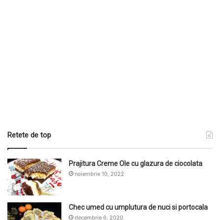
Retete de top
Prajitura Creme Ole cu glazura de ciocolata
noiembrie 10, 2022
Chec umed cu umplutura de nuci si portocala
decembrie 6, 2020