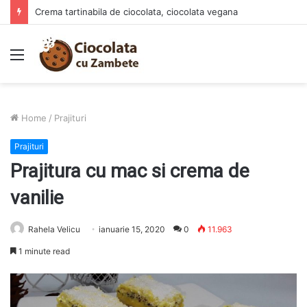
Prajitura Ananas Summer – deliciul racoritor al verii
Menu
Home
/
Prajituri
Prajituri
Prajitura cu mac si crema de
vanilie
Rahela Velicu
ianuarie 15, 2020
0
11.963
1 minute read