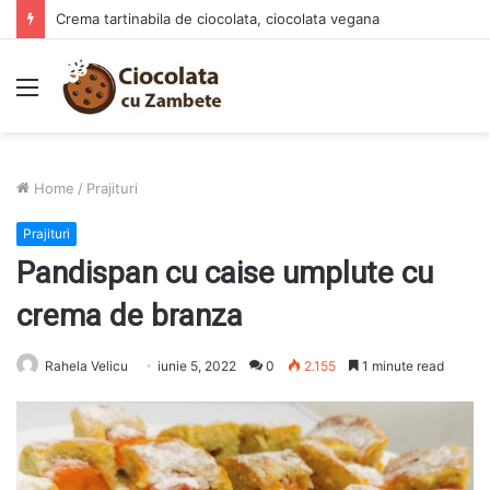
Crema tartinabila de ciocolata, ciocolata vegana
Menu
Home
/
Prajituri
Prajituri
Pandispan cu caise umplute cu
crema de branza
Rahela Velicu
iunie 5, 2022
0
2.155
1 minute read