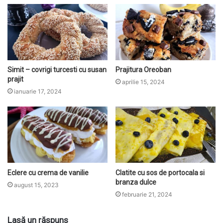
t
e
Simit – covrigi turcesti cu susan
Prajitura Oreoban
prajit
aprilie 15, 2024
ianuarie 17, 2024
Eclere cu crema de vanilie
Clatite cu sos de portocala si
branza dulce
august 15, 2023
februarie 21, 2024
Lasă un răspuns