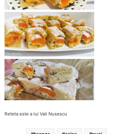
Reteta este a lui Vali Nusescu
branza
caise
nuci