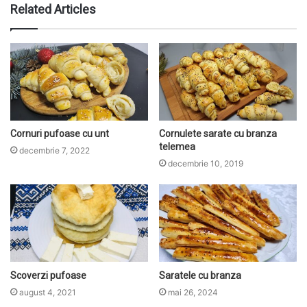
b
Related Articles
s
i
t
e
Cornuri pufoase cu unt
Cornulete sarate cu branza
telemea
decembrie 7, 2022
decembrie 10, 2019
Scoverzi pufoase
Saratele cu branza
august 4, 2021
mai 26, 2024