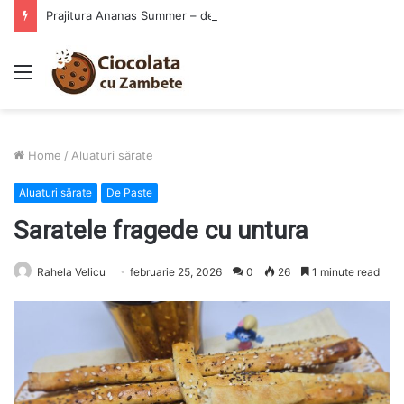
Prajitura Ananas Summer – deliciul racoritor al verii
Menu
Home
/
Aluaturi sărate
Aluaturi sărate
De Paste
Saratele fragede cu untura
Rahela Velicu
februarie 25, 2026
0
26
1 minute read