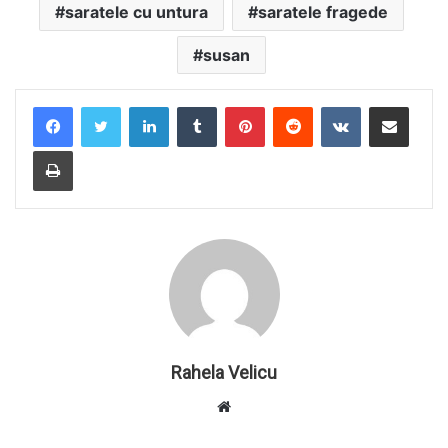
saratele cu untura
saratele fragede
susan
LinkedIn
Tumblr
Pinterest
Reddit
VKontakte
Share via Email
Print
Rahela Velicu
W
e