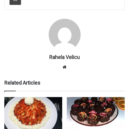
Rahela Velicu
W
e
b
Related Articles
s
i
t
e