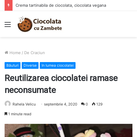
Crema tartinabila de ciocolata, ciocolata vegana
Menu
Home
/
De Craciun
Băuturi
Diverse
In lumea ciocolatei
Reutilizarea ciocolatei ramase
neconsumate
Rahela Velicu
septembrie 4, 2020
0
129
1 minute read