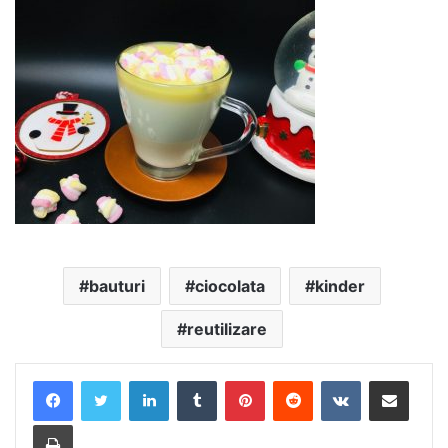
bauturi
ciocolata
kinder
reutilizare
LinkedIn
Tumblr
Pinterest
Reddit
VKontakte
Share via Email
Print