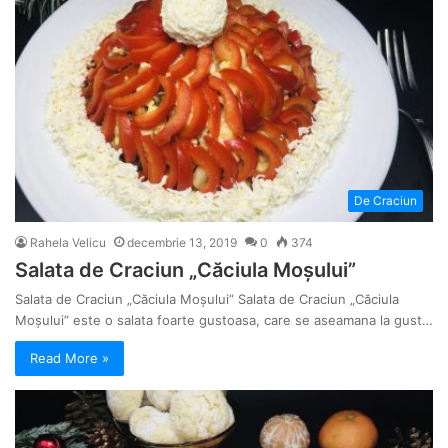
De Craciun
Rahela Velicu
decembrie 13, 2019
0
374
Salata de Craciun „Căciula Moșului”
Salata de Craciun „Căciula Moșului” Salata de Craciun „Căciula
Moșului” este o salata foarte gustoasa, care se aseamana la gust…
Read More »