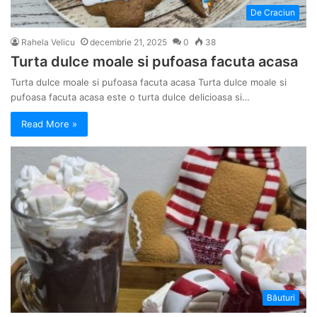
De Craciun
Rahela Velicu
decembrie 21, 2025
0
38
Turta dulce moale si pufoasa facuta acasa
Turta dulce moale si pufoasa facuta acasa Turta dulce moale si
pufoasa facuta acasa este o turta dulce delicioasa si…
Read More »
Băuturi