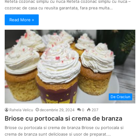
Reteta cozonac simplu cu nuca Reteta cozonac simplu cu nuca –
cozonac de casa cu reusita garantata, fara prea multa…
Read More »
De Craciun
Rahela Velicu
decembrie 29, 2024
0
207
Briose cu portocala si crema de branza
Briose cu portocala si crema de branza Briose cu portocala si
crema de branza sunt delicioase si usor de preparat.…