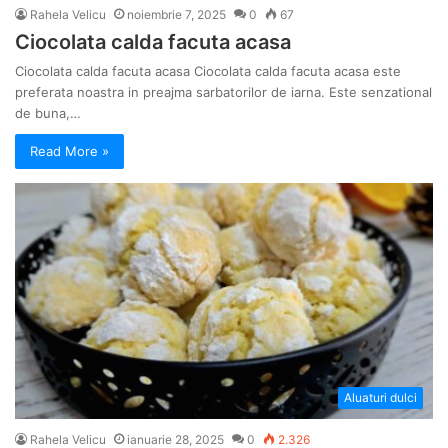
Rahela Velicu
noiembrie 7, 2025
0
67
Ciocolata calda facuta acasa
Ciocolata calda facuta acasa Ciocolata calda facuta acasa este
preferata noastra in preajma sarbatorilor de iarna. Este senzational
de buna,…
Read More »
Aluaturi dulci
Rahela Velicu
ianuarie 28, 2025
0
2.326