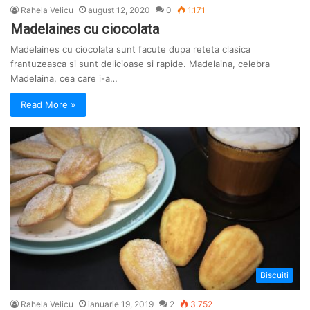
Rahela Velicu
august 12, 2020
0
1.171
Madelaines cu ciocolata
Madelaines cu ciocolata sunt facute dupa reteta clasica
frantuzeasca si sunt delicioase si rapide. Madelaina, celebra
Madelaina, cea care i-a…
Read More »
Biscuiti
Rahela Velicu
ianuarie 19, 2019
2
3.752