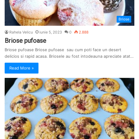
Briose
Rahela Velicu
iunie 5, 2023
0
2.888
Briose pufoase
Briose pufoase Briose pufoase sau cum poti face un desert
delicios si rapid acasa. Briosele au fost intodeauna apreciate atat…
Read More »