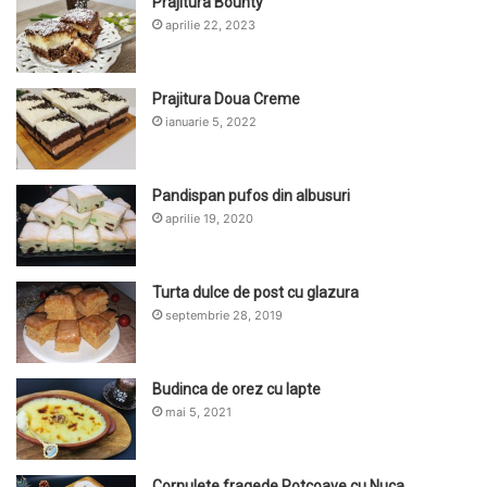
Prajitura Bounty
aprilie 22, 2023
Prajitura Doua Creme
ianuarie 5, 2022
Pandispan pufos din albusuri
aprilie 19, 2020
Turta dulce de post cu glazura
septembrie 28, 2019
Budinca de orez cu lapte
mai 5, 2021
Cornulete fragede Potcoave cu Nuca