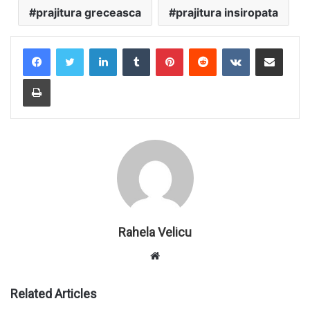
prajitura greceasca
prajitura insiropata
LinkedIn
Tumblr
Pinterest
Reddit
VKontakte
Share via Email
Print
Rahela Velicu
W
e
b
Related Articles
s