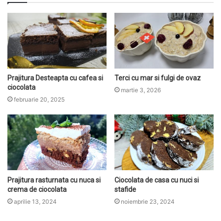
i
t
e
Prajitura Desteapta cu cafea si
Terci cu mar si fulgi de ovaz
ciocolata
martie 3, 2026
februarie 20, 2025
Prajitura rasturnata cu nuca si
Ciocolata de casa cu nuci si
crema de ciocolata
stafide
aprilie 13, 2024
noiembrie 23, 2024