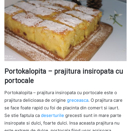
Portokalopita – prajitura insiropata cu
portocale
Portokalopita – prajitura insiropata cu portocale este o
prajitura delicioasa de origine
greceasca
. O prajitura care
se face foate rapid cu foi de placinta din comert si iaurt.
Se stie faptula ca
deserturile
grecesti sunt in mare parte
insiropate si dulci, foarte dulci. Insa aceasta prajitura nu
este extrem de dulce, portocala fiind usor acrisoara.