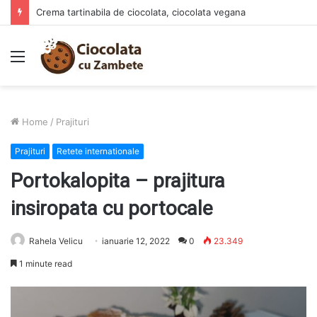
Crema tartinabila de ciocolata, ciocolata vegana
Menu
Home
/
Prajituri
Prajituri
Retete internationale
Portokalopita – prajitura
insiropata cu portocale
Rahela Velicu
ianuarie 12, 2022
0
23.349
1 minute read