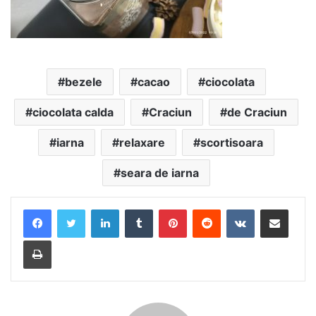
bezele
cacao
ciocolata
ciocolata calda
Craciun
de Craciun
iarna
relaxare
scortisoara
seara de iarna
LinkedIn
Tumblr
Pinterest
Reddit
VKontakte
Share via Email
Print