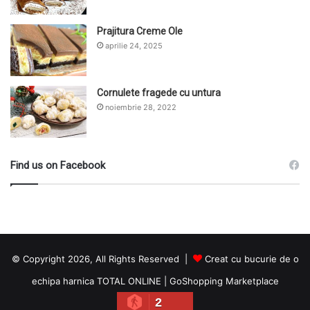
Prajitura Creme Ole
aprilie 24, 2025
Cornulete fragede cu untura
noiembrie 28, 2022
Find us on Facebook
© Copyright 2026, All Rights Reserved |
Creat cu bucurie de o
echipa harnica TOTAL ONLINE
|
GoShopping Marketplace
2