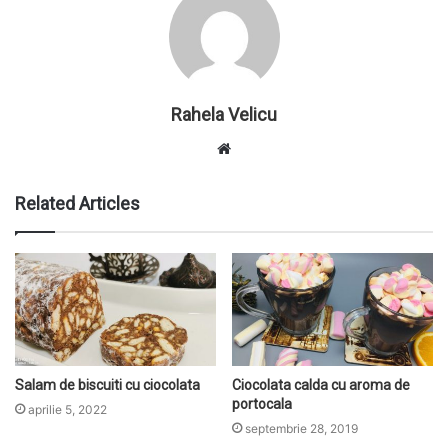
Rahela Velicu
W
e
b
Related Articles
s
i
t
e
Salam de biscuiti cu ciocolata
Ciocolata calda cu aroma de
portocala
aprilie 5, 2022
septembrie 28, 2019