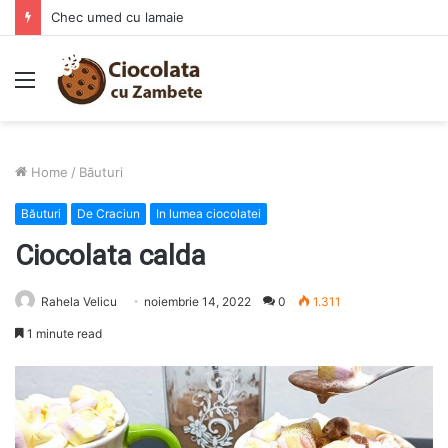
Crema tartinabila de ciocolata, ciocolata vegana
Menu
Home
/
Băuturi
Băuturi
De Craciun
In lumea ciocolatei
Ciocolata calda
Rahela Velicu
noiembrie 14, 2022
0
1.311
1 minute read