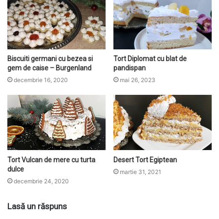
t
e
Biscuiti germani cu bezea si
Tort Diplomat cu blat de
gem de caise – Burgenland
pandispan
decembrie 16, 2020
mai 26, 2023
Tort Vulcan de mere cu turta
Desert Tort Egiptean
dulce
martie 31, 2021
decembrie 24, 2020
Lasă un răspuns