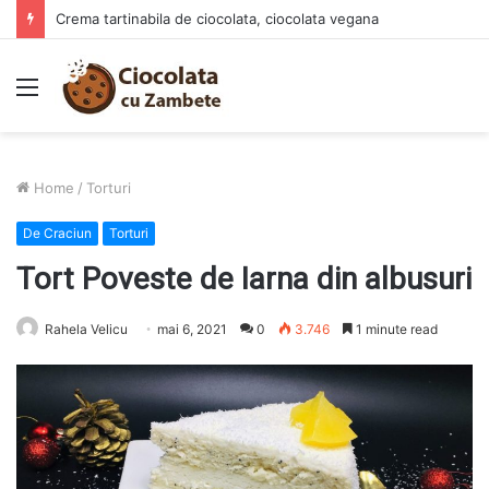
Crema tartinabila de ciocolata, ciocolata vegana
Menu
Home
/
Torturi
De Craciun
Torturi
Tort Poveste de Iarna din albusuri
Rahela Velicu
mai 6, 2021
0
3.746
1 minute read