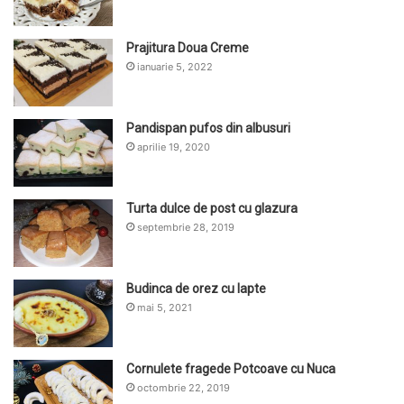
Prajitura Doua Creme
ianuarie 5, 2022
Pandispan pufos din albusuri
aprilie 19, 2020
Turta dulce de post cu glazura
septembrie 28, 2019
Budinca de orez cu lapte
mai 5, 2021
Cornulete fragede Potcoave cu Nuca
octombrie 22, 2019